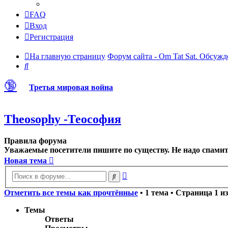
FAQ
Вход
Регистрация
На главную страницу
Форум сайта - Om Tat Sat. Обсужд
Поиск
🔞
Третья мировая война
Theosophy -Теософия
Правила форума
Уважаемые посетители пишите по существу. Не надо спамить
Новая тема
Расширенный
Поиск
поиск
Отметить все темы как прочтённые
• 1 тема • Страница
1
и
Темы
Ответы