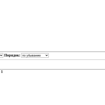
Порядок:
з
1