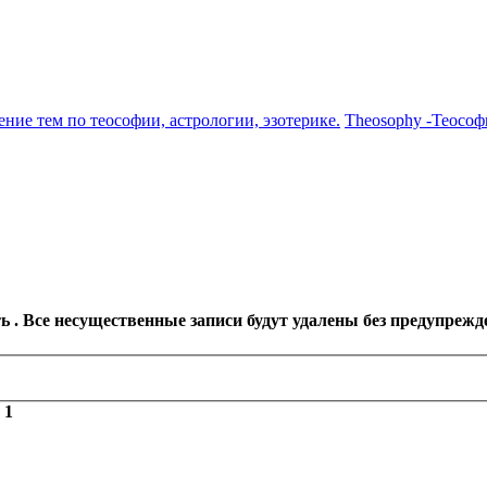
ение тем по теософии, астрологии, эзотерике.
Theosophy -Теософ
 . Все несущественные записи будут удалены без предупрежд
з
1