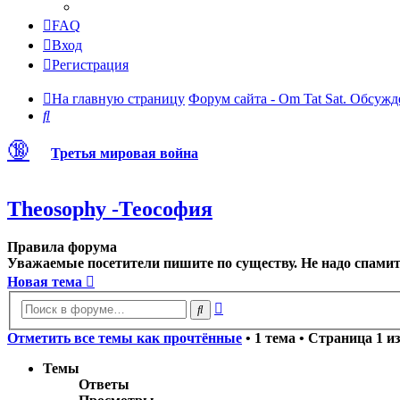
FAQ
Вход
Регистрация
На главную страницу
Форум сайта - Om Tat Sat. Обсужд
Поиск
🔞
Третья мировая война
Theosophy -Теософия
Правила форума
Уважаемые посетители пишите по существу. Не надо спамить
Новая тема
Расширенный
Поиск
поиск
Отметить все темы как прочтённые
• 1 тема • Страница
1
и
Темы
Ответы