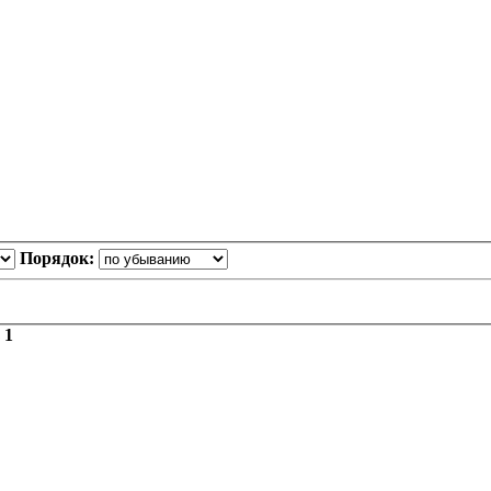
Порядок:
з
1