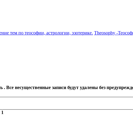
ение тем по теософии, астрологии, эзотерике.
Theosophy -Теософ
 . Все несущественные записи будут удалены без предупрежд
з
1