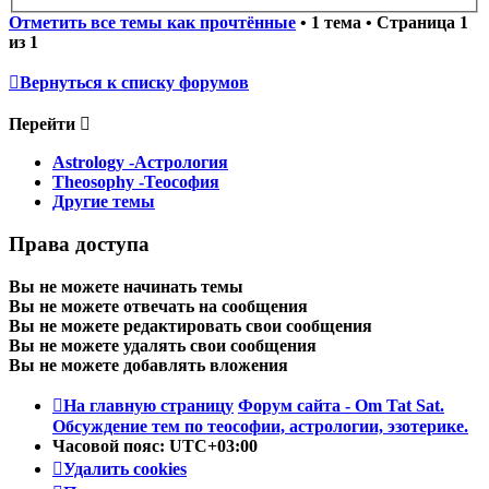
Отметить все темы как прочтённые
• 1 тема • Страница
1
из
1
Вернуться к списку форумов
Перейти
Astrology -Астрология
Theosophy -Теософия
Другие темы
Права доступа
Вы
не можете
начинать темы
Вы
не можете
отвечать на сообщения
Вы
не можете
редактировать свои сообщения
Вы
не можете
удалять свои сообщения
Вы
не можете
добавлять вложения
На главную страницу
Форум сайта - Om Tat Sat.
Обсуждение тем по теософии, астрологии, эзотерике.
Часовой пояс:
UTC+03:00
Удалить cookies