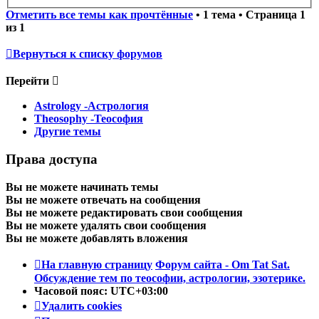
Отметить все темы как прочтённые
• 1 тема • Страница
1
из
1
Вернуться к списку форумов
Перейти
Astrology -Астрология
Theosophy -Теософия
Другие темы
Права доступа
Вы
не можете
начинать темы
Вы
не можете
отвечать на сообщения
Вы
не можете
редактировать свои сообщения
Вы
не можете
удалять свои сообщения
Вы
не можете
добавлять вложения
На главную страницу
Форум сайта - Om Tat Sat.
Обсуждение тем по теософии, астрологии, эзотерике.
Часовой пояс:
UTC+03:00
Удалить cookies