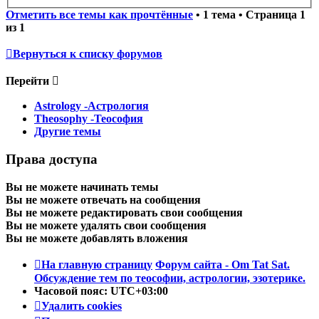
Отметить все темы как прочтённые
• 1 тема • Страница
1
из
1
Вернуться к списку форумов
Перейти
Astrology -Астрология
Theosophy -Теософия
Другие темы
Права доступа
Вы
не можете
начинать темы
Вы
не можете
отвечать на сообщения
Вы
не можете
редактировать свои сообщения
Вы
не можете
удалять свои сообщения
Вы
не можете
добавлять вложения
На главную страницу
Форум сайта - Om Tat Sat.
Обсуждение тем по теософии, астрологии, эзотерике.
Часовой пояс:
UTC+03:00
Удалить cookies