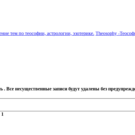
ение тем по теософии, астрологии, эзотерике.
Theosophy -Теософ
 . Все несущественные записи будут удалены без предупрежд
з
1