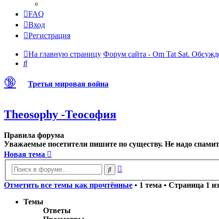
FAQ
Вход
Регистрация
На главную страницу
Форум сайта - Om Tat Sat. Обсужд
Поиск
🔞
Третья мировая война
Theosophy -Теософия
Правила форума
Уважаемые посетители пишите по существу. Не надо спамить
Новая тема
Расширенный
Поиск
поиск
Отметить все темы как прочтённые
• 1 тема • Страница
1
и
Темы
Ответы