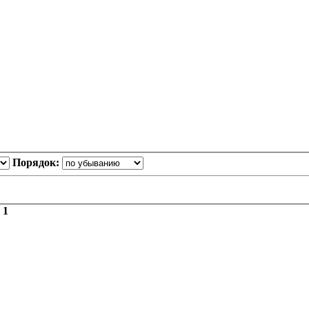
Порядок:
з
1