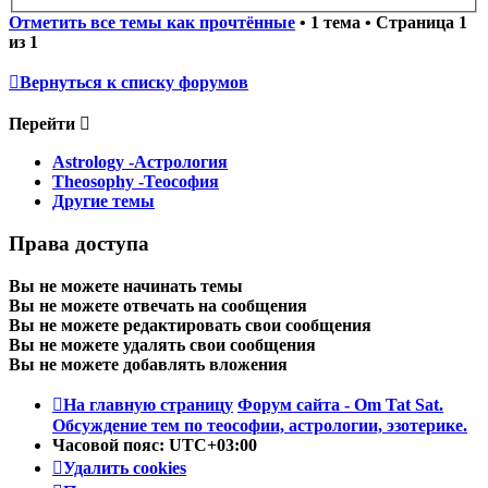
Отметить все темы как прочтённые
• 1 тема • Страница
1
из
1
Вернуться к списку форумов
Перейти
Astrology -Астрология
Theosophy -Теософия
Другие темы
Права доступа
Вы
не можете
начинать темы
Вы
не можете
отвечать на сообщения
Вы
не можете
редактировать свои сообщения
Вы
не можете
удалять свои сообщения
Вы
не можете
добавлять вложения
На главную страницу
Форум сайта - Om Tat Sat.
Обсуждение тем по теософии, астрологии, эзотерике.
Часовой пояс:
UTC+03:00
Удалить cookies