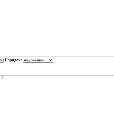
Порядок:
з
1