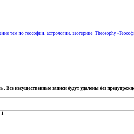
ение тем по теософии, астрологии, эзотерике.
Theosophy -Теософ
 . Все несущественные записи будут удалены без предупрежд
з
1