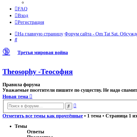
FAQ
Вход
Регистрация
На главную страницу
Форум сайта - Om Tat Sat. Обсужд
Поиск
🔞
Третья мировая война
Theosophy -Теософия
Правила форума
Уважаемые посетители пишите по существу. Не надо спамить
Новая тема
Расширенный
Поиск
поиск
Отметить все темы как прочтённые
• 1 тема • Страница
1
и
Темы
Ответы