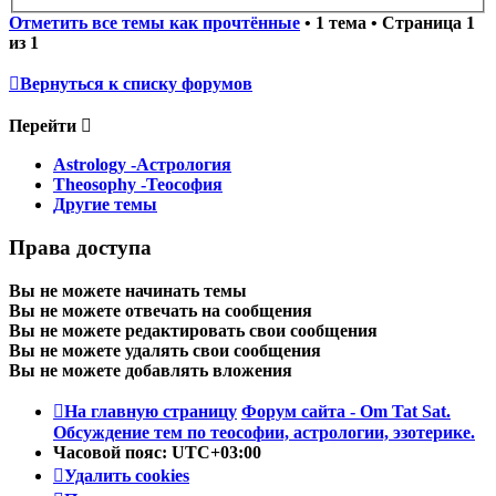
Отметить все темы как прочтённые
• 1 тема • Страница
1
из
1
Вернуться к списку форумов
Перейти
Astrology -Астрология
Theosophy -Теософия
Другие темы
Права доступа
Вы
не можете
начинать темы
Вы
не можете
отвечать на сообщения
Вы
не можете
редактировать свои сообщения
Вы
не можете
удалять свои сообщения
Вы
не можете
добавлять вложения
На главную страницу
Форум сайта - Om Tat Sat.
Обсуждение тем по теософии, астрологии, эзотерике.
Часовой пояс:
UTC+03:00
Удалить cookies