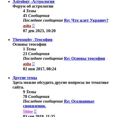
Astrology -Астрология
Форум об астрологии
4
Темы
45
Сообщения
Последнее сообщение
Re: Что ждет Украину?
Перейти
asita
к
07 дек 2023, 10:20
последнему
сообщению
Theosophy -Теософия
Основы теософии
1
Темы
23
Сообщения
Последнее сообщение
Re: Основы теософии
Перейти
asita
к
02 ноя 2017, 08:24
последнему
сообщению
Другие темы
Здесь можно обсудить другие вопросы по тематике
сайта.
9
Темы
78
Сообщения
Последнее сообщение
Re: Осознанные
сновидения.
Перейти
Shine
к
03 сен 2019, 11:35