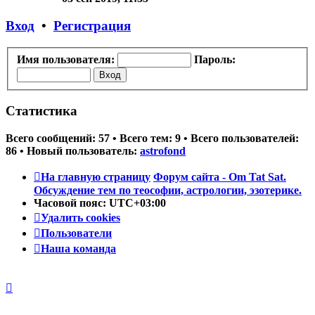
последнему
сообщению
Вход
•
Регистрация
Имя пользователя:
Пароль:
Статистика
Всего сообщений:
57
• Всего тем:
9
• Всего пользователей:
86
• Новый пользователь:
astrofond
На главную страницу
Форум сайта - Om Tat Sat.
Обсуждение тем по теософии, астрологии, эзотерике.
Часовой пояс:
UTC+03:00
Удалить cookies
Пользователи
Наша команда