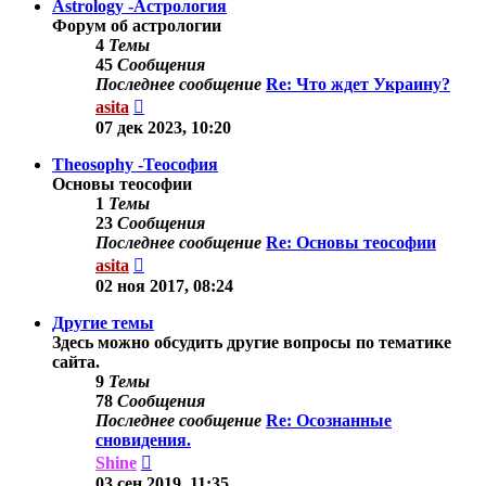
Astrology -Астрология
Форум об астрологии
4
Темы
45
Сообщения
Последнее сообщение
Re: Что ждет Украину?
Перейти
asita
к
07 дек 2023, 10:20
последнему
сообщению
Theosophy -Теософия
Основы теософии
1
Темы
23
Сообщения
Последнее сообщение
Re: Основы теософии
Перейти
asita
к
02 ноя 2017, 08:24
последнему
сообщению
Другие темы
Здесь можно обсудить другие вопросы по тематике
сайта.
9
Темы
78
Сообщения
Последнее сообщение
Re: Осознанные
сновидения.
Перейти
Shine
к
03 сен 2019, 11:35