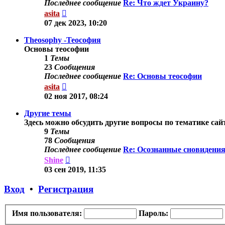
Последнее сообщение
Re: Что ждет Украину?
Перейти
asita
к
07 дек 2023, 10:20
последнему
сообщению
Theosophy -Теософия
Основы теософии
1
Темы
23
Сообщения
Последнее сообщение
Re: Основы теософии
Перейти
asita
к
02 ноя 2017, 08:24
последнему
сообщению
Другие темы
Здесь можно обсудить другие вопросы по тематике сай
9
Темы
78
Сообщения
Последнее сообщение
Re: Осознанные сновидения
Перейти
Shine
к
03 сен 2019, 11:35
последнему
сообщению
Вход
•
Регистрация
Имя пользователя:
Пароль: