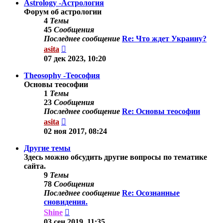
Astrology -Астрология
Форум об астрологии
4
Темы
45
Сообщения
Последнее сообщение
Re: Что ждет Украину?
Перейти
asita
к
07 дек 2023, 10:20
последнему
сообщению
Theosophy -Теософия
Основы теософии
1
Темы
23
Сообщения
Последнее сообщение
Re: Основы теософии
Перейти
asita
к
02 ноя 2017, 08:24
последнему
сообщению
Другие темы
Здесь можно обсудить другие вопросы по тематике
сайта.
9
Темы
78
Сообщения
Последнее сообщение
Re: Осознанные
сновидения.
Перейти
Shine
к
03 сен 2019, 11:35