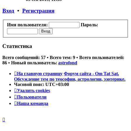
последнему
сообщению
Вход
•
Регистрация
Имя пользователя:
Пароль:
Статистика
Всего сообщений:
57
• Всего тем:
9
• Всего пользователей:
86
• Новый пользователь:
astrofond
На главную страницу
Форум сайта - Om Tat Sat.
Обсуждение тем по теософии, астрологии, эзотерике.
Часовой пояс:
UTC+03:00
Удалить cookies
Пользователи
Наша команда