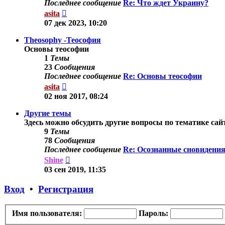
Последнее сообщение
Re: Что ждет Украину?
Перейти
asita
к
07 дек 2023, 10:20
последнему
сообщению
Theosophy -Теософия
Основы теософии
1
Темы
23
Сообщения
Последнее сообщение
Re: Основы теософии
Перейти
asita
к
02 ноя 2017, 08:24
последнему
сообщению
Другие темы
Здесь можно обсудить другие вопросы по тематике сай
9
Темы
78
Сообщения
Последнее сообщение
Re: Осознанные сновидения
Перейти
Shine
к
03 сен 2019, 11:35
последнему
сообщению
Вход
•
Регистрация
Имя пользователя:
Пароль: