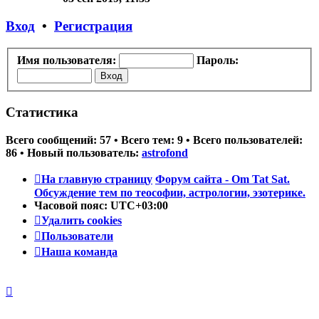
последнему
сообщению
Вход
•
Регистрация
Имя пользователя:
Пароль:
Статистика
Всего сообщений:
57
• Всего тем:
9
• Всего пользователей:
86
• Новый пользователь:
astrofond
На главную страницу
Форум сайта - Om Tat Sat.
Обсуждение тем по теософии, астрологии, эзотерике.
Часовой пояс:
UTC+03:00
Удалить cookies
Пользователи
Наша команда