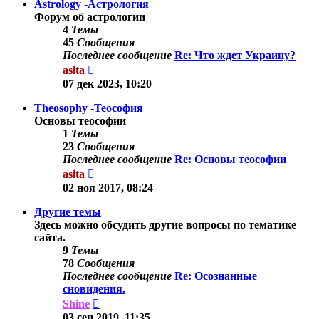
Astrology -Астрология
Форум об астрологии
4
Темы
45
Сообщения
Последнее сообщение
Re: Что ждет Украину?
Перейти
asita
к
07 дек 2023, 10:20
последнему
сообщению
Theosophy -Теософия
Основы теософии
1
Темы
23
Сообщения
Последнее сообщение
Re: Основы теософии
Перейти
asita
к
02 ноя 2017, 08:24
последнему
сообщению
Другие темы
Здесь можно обсудить другие вопросы по тематике
сайта.
9
Темы
78
Сообщения
Последнее сообщение
Re: Осознанные
сновидения.
Перейти
Shine
к
03 сен 2019, 11:35