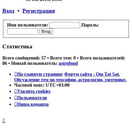
последнему
сообщению
Вход
•
Регистрация
Имя пользователя:
Пароль:
Статистика
Всего сообщений:
57
• Всего тем:
9
• Всего пользователей:
86
• Новый пользователь:
astrofond
На главную страницу
Форум сайта - Om Tat Sat.
Обсуждение тем по теософии, астрологии, эзотерике.
Часовой пояс:
UTC+03:00
Удалить cookies
Пользователи
Наша команда