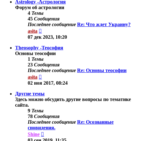
Astrology -Астрология
Форум об астрологии
4
Темы
45
Сообщения
Последнее сообщение
Re: Что ждет Украину?
Перейти
asita
к
07 дек 2023, 10:20
последнему
сообщению
Theosophy -Теософия
Основы теософии
1
Темы
23
Сообщения
Последнее сообщение
Re: Основы теософии
Перейти
asita
к
02 ноя 2017, 08:24
последнему
сообщению
Другие темы
Здесь можно обсудить другие вопросы по тематике
сайта.
9
Темы
78
Сообщения
Последнее сообщение
Re: Осознанные
сновидения.
Перейти
Shine
к
03 сен 2019, 11:35