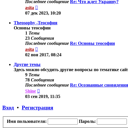
Последнее сообщение
Re: Что ждет Украину?
Перейти
asita
к
07 дек 2023, 10:20
последнему
сообщению
Theosophy -Теософия
Основы теософии
1
Темы
23
Сообщения
Последнее сообщение
Re: Основы теософии
Перейти
asita
к
02 ноя 2017, 08:24
последнему
сообщению
Другие темы
Здесь можно обсудить другие вопросы по тематике сай
9
Темы
78
Сообщения
Последнее сообщение
Re: Осознанные сновидения
Перейти
Shine
к
03 сен 2019, 11:35
последнему
сообщению
Вход
•
Регистрация
Имя пользователя:
Пароль: