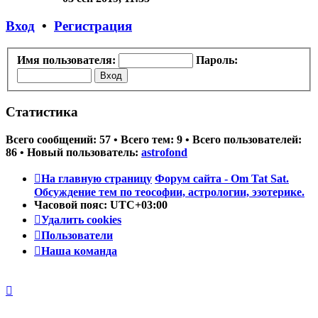
последнему
сообщению
Вход
•
Регистрация
Имя пользователя:
Пароль:
Статистика
Всего сообщений:
57
• Всего тем:
9
• Всего пользователей:
86
• Новый пользователь:
astrofond
На главную страницу
Форум сайта - Om Tat Sat.
Обсуждение тем по теософии, астрологии, эзотерике.
Часовой пояс:
UTC+03:00
Удалить cookies
Пользователи
Наша команда