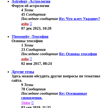
Astrology -Астрология
Форум об астрологии
4
Темы
45
Сообщения
Последнее сообщение
Re: Что ждет Украину?
Перейти
asita
к
07 дек 2023, 10:20
последнему
сообщению
Theosophy -Теософия
Основы теософии
1
Темы
23
Сообщения
Последнее сообщение
Re: Основы теософии
Перейти
asita
к
02 ноя 2017, 08:24
последнему
сообщению
Другие темы
Здесь можно обсудить другие вопросы по тематике
сайта.
9
Темы
78
Сообщения
Последнее сообщение
Re: Осознанные
сновидения.
Перейти
Shine
к
03 сен 2019, 11:35