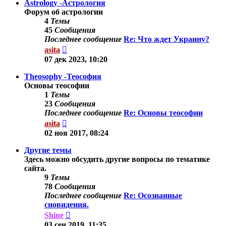
Astrology -Астрология
Форум об астрологии
4
Темы
45
Сообщения
Последнее сообщение
Re: Что ждет Украину?
Перейти
asita
к
07 дек 2023, 10:20
последнему
сообщению
Theosophy -Теософия
Основы теософии
1
Темы
23
Сообщения
Последнее сообщение
Re: Основы теософии
Перейти
asita
к
02 ноя 2017, 08:24
последнему
сообщению
Другие темы
Здесь можно обсудить другие вопросы по тематике
сайта.
9
Темы
78
Сообщения
Последнее сообщение
Re: Осознанные
сновидения.
Перейти
Shine
к
03 сен 2019, 11:35