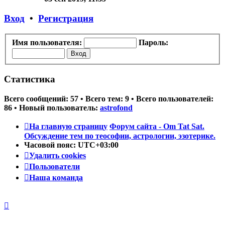
последнему
сообщению
Вход
•
Регистрация
Имя пользователя:
Пароль:
Статистика
Всего сообщений:
57
• Всего тем:
9
• Всего пользователей:
86
• Новый пользователь:
astrofond
На главную страницу
Форум сайта - Om Tat Sat.
Обсуждение тем по теософии, астрологии, эзотерике.
Часовой пояс:
UTC+03:00
Удалить cookies
Пользователи
Наша команда