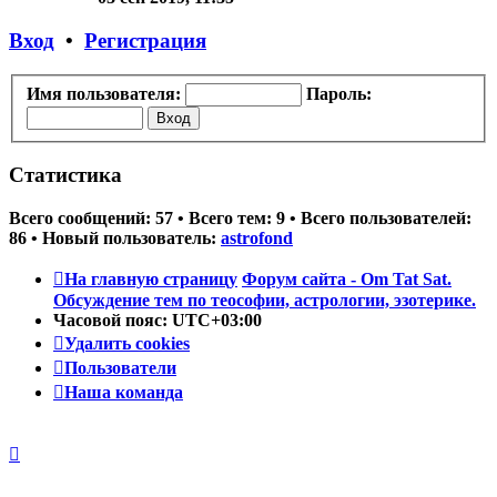
последнему
сообщению
Вход
•
Регистрация
Имя пользователя:
Пароль:
Статистика
Всего сообщений:
57
• Всего тем:
9
• Всего пользователей:
86
• Новый пользователь:
astrofond
На главную страницу
Форум сайта - Om Tat Sat.
Обсуждение тем по теософии, астрологии, эзотерике.
Часовой пояс:
UTC+03:00
Удалить cookies
Пользователи
Наша команда