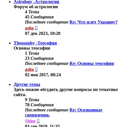
Astrology -Астрология
Форум об астрологии
4
Темы
45
Сообщения
Последнее сообщение
Re: Что ждет Украину?
Перейти
asita
к
07 дек 2023, 10:20
последнему
сообщению
Theosophy -Теософия
Основы теософии
1
Темы
23
Сообщения
Последнее сообщение
Re: Основы теософии
Перейти
asita
к
02 ноя 2017, 08:24
последнему
сообщению
Другие темы
Здесь можно обсудить другие вопросы по тематике
сайта.
9
Темы
78
Сообщения
Последнее сообщение
Re: Осознанные
сновидения.
Перейти
Shine
к
03 сен 2019, 11:35