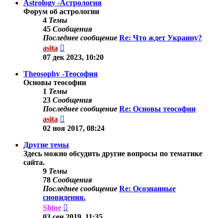
Astrology -Астрология
Форум об астрологии
4
Темы
45
Сообщения
Последнее сообщение
Re: Что ждет Украину?
Перейти
asita
к
07 дек 2023, 10:20
последнему
сообщению
Theosophy -Теософия
Основы теософии
1
Темы
23
Сообщения
Последнее сообщение
Re: Основы теософии
Перейти
asita
к
02 ноя 2017, 08:24
последнему
сообщению
Другие темы
Здесь можно обсудить другие вопросы по тематике
сайта.
9
Темы
78
Сообщения
Последнее сообщение
Re: Осознанные
сновидения.
Перейти
Shine
к
03 сен 2019, 11:35