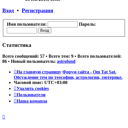
последнему
сообщению
Вход
•
Регистрация
Имя пользователя:
Пароль:
Статистика
Всего сообщений:
57
• Всего тем:
9
• Всего пользователей:
86
• Новый пользователь:
astrofond
На главную страницу
Форум сайта - Om Tat Sat.
Обсуждение тем по теософии, астрологии, эзотерике.
Часовой пояс:
UTC+03:00
Удалить cookies
Пользователи
Наша команда