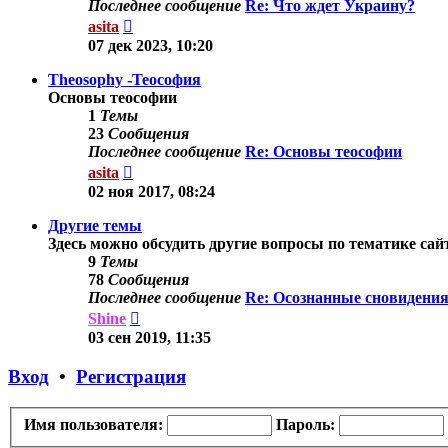
Последнее сообщение
Re: Что ждет Украину?
Перейти
asita
к
07 дек 2023, 10:20
последнему
сообщению
Theosophy -Теософия
Основы теософии
1
Темы
23
Сообщения
Последнее сообщение
Re: Основы теософии
Перейти
asita
к
02 ноя 2017, 08:24
последнему
сообщению
Другие темы
Здесь можно обсудить другие вопросы по тематике сай
9
Темы
78
Сообщения
Последнее сообщение
Re: Осознанные сновидения
Перейти
Shine
к
03 сен 2019, 11:35
последнему
сообщению
Вход
•
Регистрация
Имя пользователя:
Пароль: