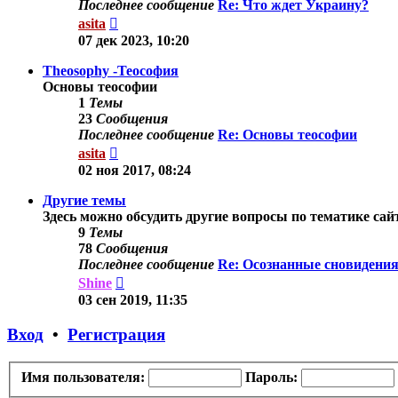
Последнее сообщение
Re: Что ждет Украину?
Перейти
asita
к
07 дек 2023, 10:20
последнему
сообщению
Theosophy -Теософия
Основы теософии
1
Темы
23
Сообщения
Последнее сообщение
Re: Основы теософии
Перейти
asita
к
02 ноя 2017, 08:24
последнему
сообщению
Другие темы
Здесь можно обсудить другие вопросы по тематике сай
9
Темы
78
Сообщения
Последнее сообщение
Re: Осознанные сновидения
Перейти
Shine
к
03 сен 2019, 11:35
последнему
сообщению
Вход
•
Регистрация
Имя пользователя:
Пароль: