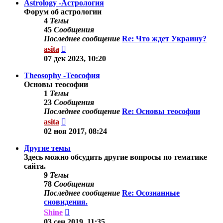
Astrology -Астрология
Форум об астрологии
4
Темы
45
Сообщения
Последнее сообщение
Re: Что ждет Украину?
Перейти
asita
к
07 дек 2023, 10:20
последнему
сообщению
Theosophy -Теософия
Основы теософии
1
Темы
23
Сообщения
Последнее сообщение
Re: Основы теософии
Перейти
asita
к
02 ноя 2017, 08:24
последнему
сообщению
Другие темы
Здесь можно обсудить другие вопросы по тематике
сайта.
9
Темы
78
Сообщения
Последнее сообщение
Re: Осознанные
сновидения.
Перейти
Shine
к
03 сен 2019, 11:35