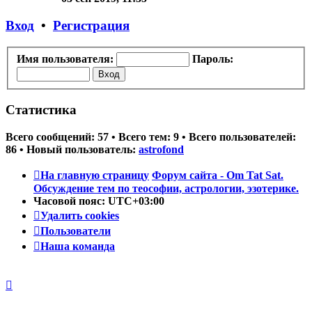
последнему
сообщению
Вход
•
Регистрация
Имя пользователя:
Пароль:
Статистика
Всего сообщений:
57
• Всего тем:
9
• Всего пользователей:
86
• Новый пользователь:
astrofond
На главную страницу
Форум сайта - Om Tat Sat.
Обсуждение тем по теософии, астрологии, эзотерике.
Часовой пояс:
UTC+03:00
Удалить cookies
Пользователи
Наша команда