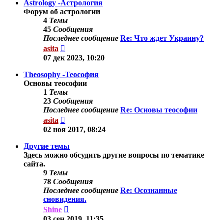
Astrology -Астрология
Форум об астрологии
4
Темы
45
Сообщения
Последнее сообщение
Re: Что ждет Украину?
Перейти
asita
к
07 дек 2023, 10:20
последнему
сообщению
Theosophy -Теософия
Основы теософии
1
Темы
23
Сообщения
Последнее сообщение
Re: Основы теософии
Перейти
asita
к
02 ноя 2017, 08:24
последнему
сообщению
Другие темы
Здесь можно обсудить другие вопросы по тематике
сайта.
9
Темы
78
Сообщения
Последнее сообщение
Re: Осознанные
сновидения.
Перейти
Shine
к
03 сен 2019, 11:35