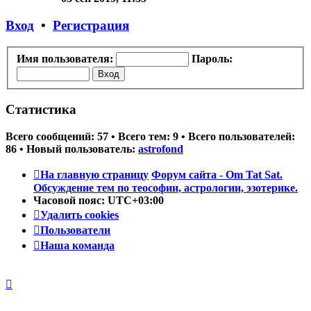
последнему
сообщению
Вход
•
Регистрация
Имя пользователя:
Пароль:
Статистика
Всего сообщений:
57
• Всего тем:
9
• Всего пользователей:
86
• Новый пользователь:
astrofond
На главную страницу
Форум сайта - Om Tat Sat.
Обсуждение тем по теософии, астрологии, эзотерике.
Часовой пояс:
UTC+03:00
Удалить cookies
Пользователи
Наша команда