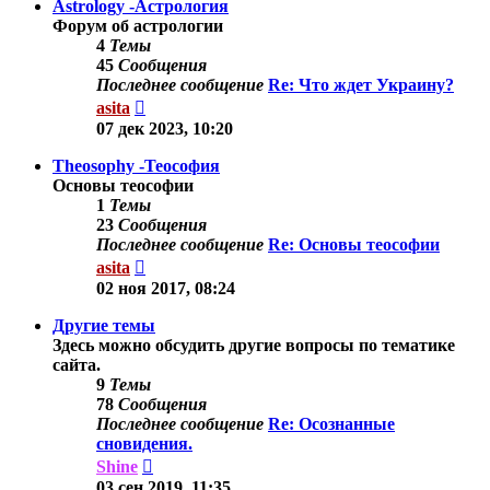
Astrology -Астрология
Форум об астрологии
4
Темы
45
Сообщения
Последнее сообщение
Re: Что ждет Украину?
Перейти
asita
к
07 дек 2023, 10:20
последнему
сообщению
Theosophy -Теософия
Основы теософии
1
Темы
23
Сообщения
Последнее сообщение
Re: Основы теософии
Перейти
asita
к
02 ноя 2017, 08:24
последнему
сообщению
Другие темы
Здесь можно обсудить другие вопросы по тематике
сайта.
9
Темы
78
Сообщения
Последнее сообщение
Re: Осознанные
сновидения.
Перейти
Shine
к
03 сен 2019, 11:35