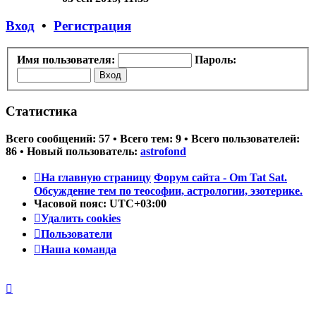
последнему
сообщению
Вход
•
Регистрация
Имя пользователя:
Пароль:
Статистика
Всего сообщений:
57
• Всего тем:
9
• Всего пользователей:
86
• Новый пользователь:
astrofond
На главную страницу
Форум сайта - Om Tat Sat.
Обсуждение тем по теософии, астрологии, эзотерике.
Часовой пояс:
UTC+03:00
Удалить cookies
Пользователи
Наша команда