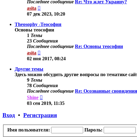
Последнее сообщение
Re: Что ждет Украину?
Перейти
asita
к
07 дек 2023, 10:20
последнему
сообщению
Theosophy -Теософия
Основы теософии
1
Темы
23
Сообщения
Последнее сообщение
Re: Основы теософии
Перейти
asita
к
02 ноя 2017, 08:24
последнему
сообщению
Другие темы
Здесь можно обсудить другие вопросы по тематике сай
9
Темы
78
Сообщения
Последнее сообщение
Re: Осознанные сновидения
Перейти
Shine
к
03 сен 2019, 11:35
последнему
сообщению
Вход
•
Регистрация
Имя пользователя:
Пароль: