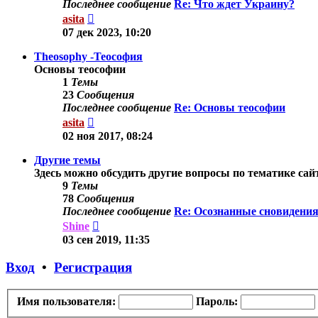
Последнее сообщение
Re: Что ждет Украину?
Перейти
asita
к
07 дек 2023, 10:20
последнему
сообщению
Theosophy -Теософия
Основы теософии
1
Темы
23
Сообщения
Последнее сообщение
Re: Основы теософии
Перейти
asita
к
02 ноя 2017, 08:24
последнему
сообщению
Другие темы
Здесь можно обсудить другие вопросы по тематике сай
9
Темы
78
Сообщения
Последнее сообщение
Re: Осознанные сновидения
Перейти
Shine
к
03 сен 2019, 11:35
последнему
сообщению
Вход
•
Регистрация
Имя пользователя:
Пароль: