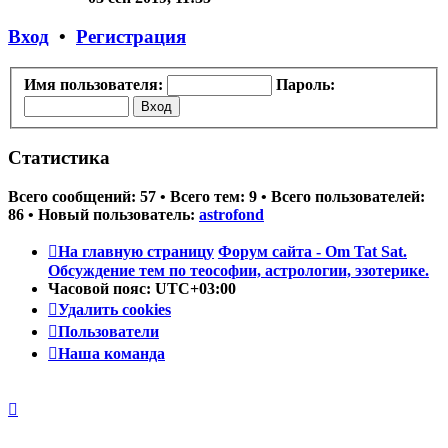
последнему
сообщению
Вход
•
Регистрация
Имя пользователя:
Пароль:
Статистика
Всего сообщений:
57
• Всего тем:
9
• Всего пользователей:
86
• Новый пользователь:
astrofond
На главную страницу
Форум сайта - Om Tat Sat.
Обсуждение тем по теософии, астрологии, эзотерике.
Часовой пояс:
UTC+03:00
Удалить cookies
Пользователи
Наша команда