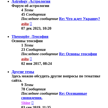
Astrology -Астрология
Форум об астрологии
4
Темы
45
Сообщения
Последнее сообщение
Re: Что ждет Украину?
Перейти
asita
к
07 дек 2023, 10:20
последнему
сообщению
Theosophy -Теософия
Основы теософии
1
Темы
23
Сообщения
Последнее сообщение
Re: Основы теософии
Перейти
asita
к
02 ноя 2017, 08:24
последнему
сообщению
Другие темы
Здесь можно обсудить другие вопросы по тематике
сайта.
9
Темы
78
Сообщения
Последнее сообщение
Re: Осознанные
сновидения.
Перейти
Shine
к
03 сен 2019, 11:35