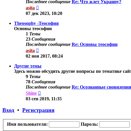
Последнее сообщение
Re: Что ждет Украину?
Перейти
asita
к
07 дек 2023, 10:20
последнему
сообщению
Theosophy -Теософия
Основы теософии
1
Темы
23
Сообщения
Последнее сообщение
Re: Основы теософии
Перейти
asita
к
02 ноя 2017, 08:24
последнему
сообщению
Другие темы
Здесь можно обсудить другие вопросы по тематике сай
9
Темы
78
Сообщения
Последнее сообщение
Re: Осознанные сновидения
Перейти
Shine
к
03 сен 2019, 11:35
последнему
сообщению
Вход
•
Регистрация
Имя пользователя:
Пароль: