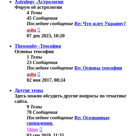
Astrology -Астрология
Форум об астрологии
4
Темы
45
Сообщения
Последнее сообщение
Re: Что ждет Украину?
Перейти
asita
к
07 дек 2023, 10:20
последнему
сообщению
Theosophy -Теософия
Основы теософии
1
Темы
23
Сообщения
Последнее сообщение
Re: Основы теософии
Перейти
asita
к
02 ноя 2017, 08:24
последнему
сообщению
Другие темы
Здесь можно обсудить другие вопросы по тематике
сайта.
9
Темы
78
Сообщения
Последнее сообщение
Re: Осознанные
сновидения.
Перейти
Shine
к
03 сен 2019, 11:35