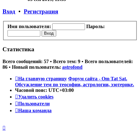
последнему
сообщению
Вход
•
Регистрация
Имя пользователя:
Пароль:
Статистика
Всего сообщений:
57
• Всего тем:
9
• Всего пользователей:
86
• Новый пользователь:
astrofond
На главную страницу
Форум сайта - Om Tat Sat.
Обсуждение тем по теософии, астрологии, эзотерике.
Часовой пояс:
UTC+03:00
Удалить cookies
Пользователи
Наша команда