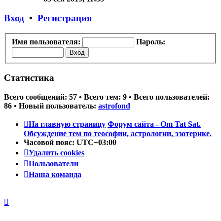
последнему
сообщению
Вход
•
Регистрация
Имя пользователя:
Пароль:
Статистика
Всего сообщений:
57
• Всего тем:
9
• Всего пользователей:
86
• Новый пользователь:
astrofond
На главную страницу
Форум сайта - Om Tat Sat.
Обсуждение тем по теософии, астрологии, эзотерике.
Часовой пояс:
UTC+03:00
Удалить cookies
Пользователи
Наша команда