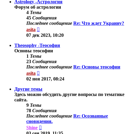
Astrology -Астрология
Форум об астрологии
4
Темы
45
Сообщения
Последнее сообщение
Re: Что ждет Украину?
Перейти
asita
к
07 дек 2023, 10:20
последнему
сообщению
Theosophy -Теософия
Основы теософии
1
Темы
23
Сообщения
Последнее сообщение
Re: Основы теософии
Перейти
asita
к
02 ноя 2017, 08:24
последнему
сообщению
Другие темы
Здесь можно обсудить другие вопросы по тематике
сайта.
9
Темы
78
Сообщения
Последнее сообщение
Re: Осознанные
сновидения.
Перейти
Shine
к
03 сен 2019, 11:35