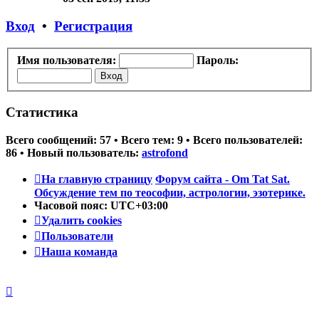
последнему
сообщению
Вход
•
Регистрация
Имя пользователя:
Пароль:
Статистика
Всего сообщений:
57
• Всего тем:
9
• Всего пользователей:
86
• Новый пользователь:
astrofond
На главную страницу
Форум сайта - Om Tat Sat.
Обсуждение тем по теософии, астрологии, эзотерике.
Часовой пояс:
UTC+03:00
Удалить cookies
Пользователи
Наша команда