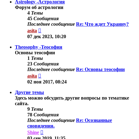
Astrology -Астрология
Форум об астрологии
4
Темы
45
Сообщения
Последнее сообщение
Re: Что ждет Украину?
Перейти
asita
к
07 дек 2023, 10:20
последнему
сообщению
Theosophy -Теософия
Основы теософии
1
Темы
23
Сообщения
Последнее сообщение
Re: Основы теософии
Перейти
asita
к
02 ноя 2017, 08:24
последнему
сообщению
Другие темы
Здесь можно обсудить другие вопросы по тематике
сайта.
9
Темы
78
Сообщения
Последнее сообщение
Re: Осознанные
сновидения.
Перейти
Shine
к
03 сен 2019, 11:35