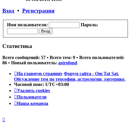
последнему
сообщению
Вход
•
Регистрация
Имя пользователя:
Пароль:
Статистика
Всего сообщений:
57
• Всего тем:
9
• Всего пользователей:
86
• Новый пользователь:
astrofond
На главную страницу
Форум сайта - Om Tat Sat.
Обсуждение тем по теософии, астрологии, эзотерике.
Часовой пояс:
UTC+03:00
Удалить cookies
Пользователи
Наша команда