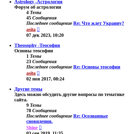
Astrology -Астрология
Форум об астрологии
4
Темы
45
Сообщения
Последнее сообщение
Re: Что ждет Украину?
Перейти
asita
к
07 дек 2023, 10:20
последнему
сообщению
Theosophy -Теософия
Основы теософии
1
Темы
23
Сообщения
Последнее сообщение
Re: Основы теософии
Перейти
asita
к
02 ноя 2017, 08:24
последнему
сообщению
Другие темы
Здесь можно обсудить другие вопросы по тематике
сайта.
9
Темы
78
Сообщения
Последнее сообщение
Re: Осознанные
сновидения.
Перейти
Shine
к
03 сен 2019, 11:35