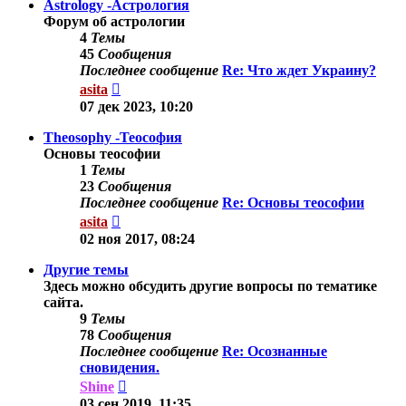
Astrology -Астрология
Форум об астрологии
4
Темы
45
Сообщения
Последнее сообщение
Re: Что ждет Украину?
Перейти
asita
к
07 дек 2023, 10:20
последнему
сообщению
Theosophy -Теософия
Основы теософии
1
Темы
23
Сообщения
Последнее сообщение
Re: Основы теософии
Перейти
asita
к
02 ноя 2017, 08:24
последнему
сообщению
Другие темы
Здесь можно обсудить другие вопросы по тематике
сайта.
9
Темы
78
Сообщения
Последнее сообщение
Re: Осознанные
сновидения.
Перейти
Shine
к
03 сен 2019, 11:35