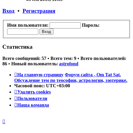
последнему
сообщению
Вход
•
Регистрация
Имя пользователя:
Пароль:
Статистика
Всего сообщений:
57
• Всего тем:
9
• Всего пользователей:
86
• Новый пользователь:
astrofond
На главную страницу
Форум сайта - Om Tat Sat.
Обсуждение тем по теософии, астрологии, эзотерике.
Часовой пояс:
UTC+03:00
Удалить cookies
Пользователи
Наша команда