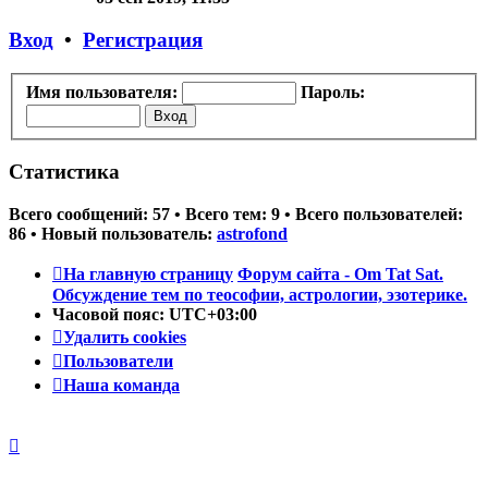
последнему
сообщению
Вход
•
Регистрация
Имя пользователя:
Пароль:
Статистика
Всего сообщений:
57
• Всего тем:
9
• Всего пользователей:
86
• Новый пользователь:
astrofond
На главную страницу
Форум сайта - Om Tat Sat.
Обсуждение тем по теософии, астрологии, эзотерике.
Часовой пояс:
UTC+03:00
Удалить cookies
Пользователи
Наша команда