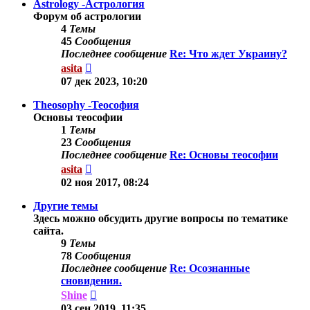
Astrology -Астрология
Форум об астрологии
4
Темы
45
Сообщения
Последнее сообщение
Re: Что ждет Украину?
Перейти
asita
к
07 дек 2023, 10:20
последнему
сообщению
Theosophy -Теософия
Основы теософии
1
Темы
23
Сообщения
Последнее сообщение
Re: Основы теософии
Перейти
asita
к
02 ноя 2017, 08:24
последнему
сообщению
Другие темы
Здесь можно обсудить другие вопросы по тематике
сайта.
9
Темы
78
Сообщения
Последнее сообщение
Re: Осознанные
сновидения.
Перейти
Shine
к
03 сен 2019, 11:35