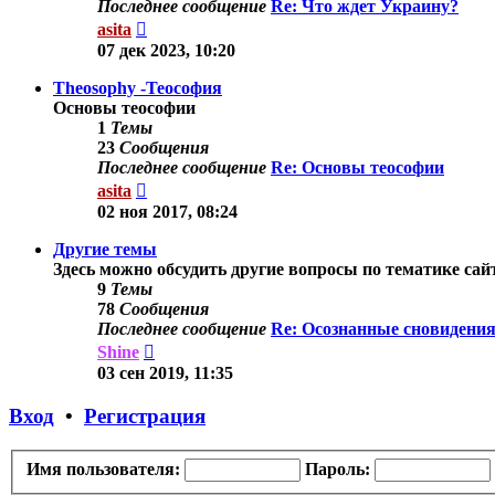
Последнее сообщение
Re: Что ждет Украину?
Перейти
asita
к
07 дек 2023, 10:20
последнему
сообщению
Theosophy -Теософия
Основы теософии
1
Темы
23
Сообщения
Последнее сообщение
Re: Основы теософии
Перейти
asita
к
02 ноя 2017, 08:24
последнему
сообщению
Другие темы
Здесь можно обсудить другие вопросы по тематике сай
9
Темы
78
Сообщения
Последнее сообщение
Re: Осознанные сновидения
Перейти
Shine
к
03 сен 2019, 11:35
последнему
сообщению
Вход
•
Регистрация
Имя пользователя:
Пароль: