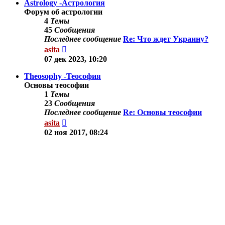
Astrology -Астрология
Форум об астрологии
4
Темы
45
Сообщения
Последнее сообщение
Re: Что ждет Украину?
Перейти
asita
к
07 дек 2023, 10:20
последнему
сообщению
Theosophy -Теософия
Основы теософии
1
Темы
23
Сообщения
Последнее сообщение
Re: Основы теософии
Перейти
asita
к
02 ноя 2017, 08:24
последнему
сообщению
Другие темы
Здесь можно обсудить другие вопросы по тематике
сайта.
9
Темы
78
Сообщения
Последнее сообщение
Re: Осознанные
сновидения.
Перейти
Shine
к
03 сен 2019, 11:35