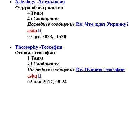
Astrology -Астрология
Форум об астрологии
4
Темы
45
Сообщения
Последнее сообщение
Re: Что ждет Украину?
Перейти
asita
к
07 дек 2023, 10:20
последнему
сообщению
Theosophy -Теософия
Основы теософии
1
Темы
23
Сообщения
Последнее сообщение
Re: Основы теософии
Перейти
asita
к
02 ноя 2017, 08:24
последнему
сообщению
Другие темы
Здесь можно обсудить другие вопросы по тематике
сайта.
9
Темы
78
Сообщения
Последнее сообщение
Re: Осознанные
сновидения.
Перейти
Shine
к
03 сен 2019, 11:35