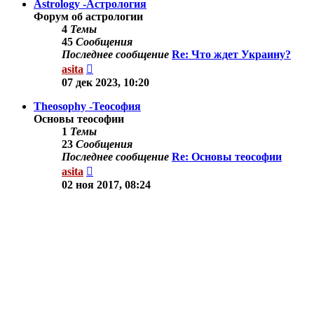
Astrology -Астрология
Форум об астрологии
4
Темы
45
Сообщения
Последнее сообщение
Re: Что ждет Украину?
Перейти
asita
к
07 дек 2023, 10:20
последнему
сообщению
Theosophy -Теософия
Основы теософии
1
Темы
23
Сообщения
Последнее сообщение
Re: Основы теософии
Перейти
asita
к
02 ноя 2017, 08:24
последнему
сообщению
Другие темы
Здесь можно обсудить другие вопросы по тематике
сайта.
9
Темы
78
Сообщения
Последнее сообщение
Re: Осознанные
сновидения.
Перейти
Shine
к
03 сен 2019, 11:35