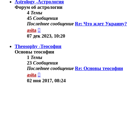
Astrology -Астрология
Форум об астрологии
4
Темы
45
Сообщения
Последнее сообщение
Re: Что ждет Украину?
Перейти
asita
к
07 дек 2023, 10:20
последнему
сообщению
Theosophy -Теософия
Основы теософии
1
Темы
23
Сообщения
Последнее сообщение
Re: Основы теософии
Перейти
asita
к
02 ноя 2017, 08:24
последнему
сообщению
Другие темы
Здесь можно обсудить другие вопросы по тематике
сайта.
9
Темы
78
Сообщения
Последнее сообщение
Re: Осознанные
сновидения.
Перейти
Shine
к
03 сен 2019, 11:35