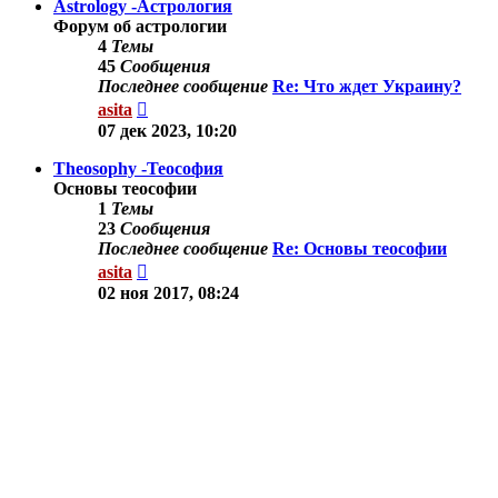
Astrology -Астрология
Форум об астрологии
4
Темы
45
Сообщения
Последнее сообщение
Re: Что ждет Украину?
Перейти
asita
к
07 дек 2023, 10:20
последнему
сообщению
Theosophy -Теософия
Основы теософии
1
Темы
23
Сообщения
Последнее сообщение
Re: Основы теософии
Перейти
asita
к
02 ноя 2017, 08:24
последнему
сообщению
Другие темы
Здесь можно обсудить другие вопросы по тематике
сайта.
9
Темы
78
Сообщения
Последнее сообщение
Re: Осознанные
сновидения.
Перейти
Shine
к
03 сен 2019, 11:35