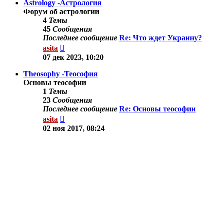
Astrology -Астрология
Форум об астрологии
4
Темы
45
Сообщения
Последнее сообщение
Re: Что ждет Украину?
Перейти
asita
к
07 дек 2023, 10:20
последнему
сообщению
Theosophy -Теософия
Основы теософии
1
Темы
23
Сообщения
Последнее сообщение
Re: Основы теософии
Перейти
asita
к
02 ноя 2017, 08:24
последнему
сообщению
Другие темы
Здесь можно обсудить другие вопросы по тематике
сайта.
9
Темы
78
Сообщения
Последнее сообщение
Re: Осознанные
сновидения.
Перейти
Shine
к
03 сен 2019, 11:35