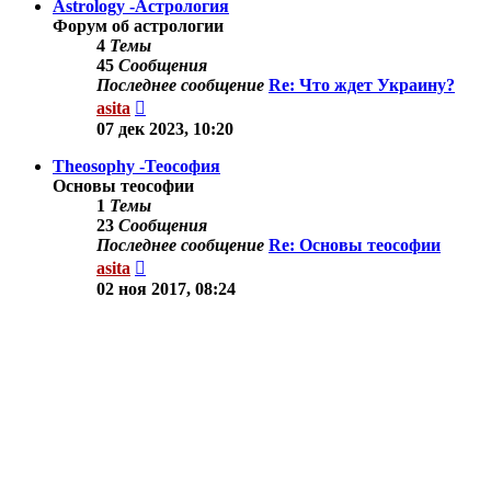
Astrology -Астрология
Форум об астрологии
4
Темы
45
Сообщения
Последнее сообщение
Re: Что ждет Украину?
Перейти
asita
к
07 дек 2023, 10:20
последнему
сообщению
Theosophy -Теософия
Основы теософии
1
Темы
23
Сообщения
Последнее сообщение
Re: Основы теософии
Перейти
asita
к
02 ноя 2017, 08:24
последнему
сообщению
Другие темы
Здесь можно обсудить другие вопросы по тематике
сайта.
9
Темы
78
Сообщения
Последнее сообщение
Re: Осознанные
сновидения.
Перейти
Shine
к
03 сен 2019, 11:35