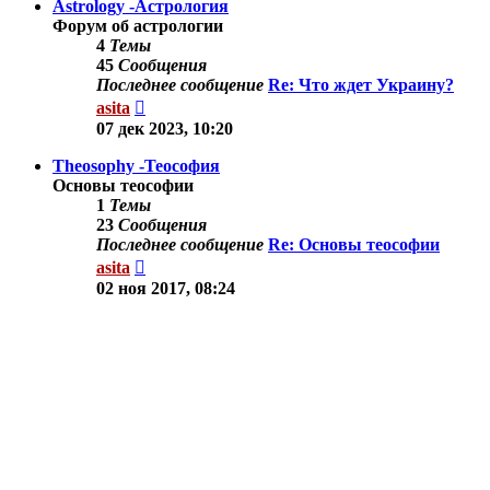
Astrology -Астрология
Форум об астрологии
4
Темы
45
Сообщения
Последнее сообщение
Re: Что ждет Украину?
Перейти
asita
к
07 дек 2023, 10:20
последнему
сообщению
Theosophy -Теософия
Основы теософии
1
Темы
23
Сообщения
Последнее сообщение
Re: Основы теософии
Перейти
asita
к
02 ноя 2017, 08:24
последнему
сообщению
Другие темы
Здесь можно обсудить другие вопросы по тематике
сайта.
9
Темы
78
Сообщения
Последнее сообщение
Re: Осознанные
сновидения.
Перейти
Shine
к
03 сен 2019, 11:35